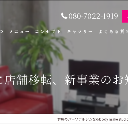
080-7022-1919
つ
メニュー
コンセプト
ギャラリー
よくある質
に店舗移転、新事業のお
群馬のパーソナルジムならbody make studio