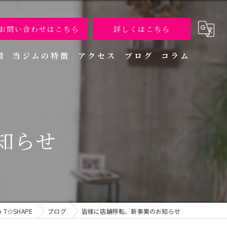
お問い合わせはこちら
詳しくはこちら
問
当ジムの特徴
アクセス
ブログ
コラム
ダイエット
健康
知らせ
痩身エステ
女性専用
産後
 T☆SHAPE
ブログ
皆様に店舗移転、新事業のお知らせ