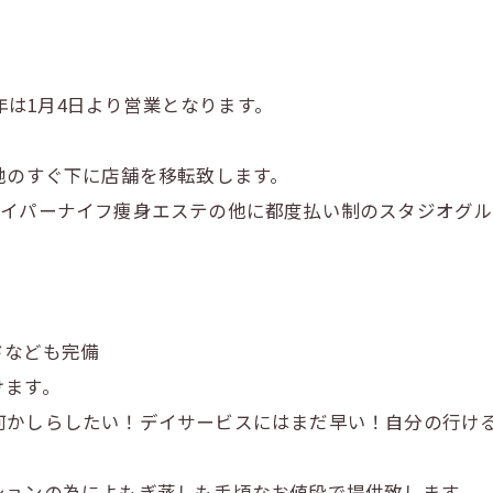
新年は1月4日より営業となります。
地のすぐ下に店舗を移転致します。
ハイパーナイフ痩身エステの他に都度払い制のスタジオグ
ドなども完備
けます。
何かしらしたい！デイサービスにはまだ早い！自分の行け
ションの為によもぎ蒸しも手頃なお値段で提供致します。