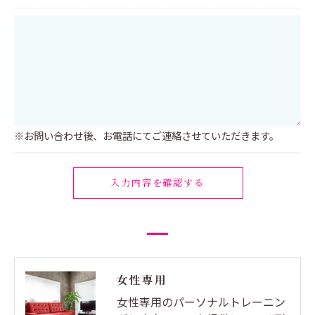
＜個人情報を与えなかった場合に生じる結果＞
必要な情報を頂けない場合は、それに対応した当社
のサービスをご提供できない場合がございますので
予めご了承ください。
※お問い合わせ後、お電話にてご連絡させていただきます。
＜個人情報の開示･訂正・削除･利用停止の手続につ
いて＞
当社では、お客様の個人情報の開示･訂正･削除・利
用停止の手続を定めさせて頂いております。
ご本人である事を確認のうえ、対応させて頂きま
す。
個人情報の開示･訂正･削除・利用停止の具体的手続
女性専用
きにつきましては、お電話でお問合せ下さい。
女性専用のパーソナルトレーニン