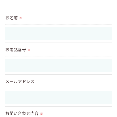
＜個人情報の提供について＞
当社ではお客様の同意を得た場合または法令に定め
られた場合を除き、
お名前
※
取得した個人情報を第三者に提供することはいたし
ません。
＜個人情報の委託について＞
お電話番号
※
当社では、利用目的の達成に必要な範囲において、
個人情報を外部に委託する場合があります。
これらの委託先に対しては個人情報保護契約等の措
メールアドレス
置をとり、適切な監督を行います。
＜個人情報の安全管理＞
当社では、個人情報の漏洩等がなされないよう、適
お問い合わせ内容
切に安全管理対策を実施します。
※